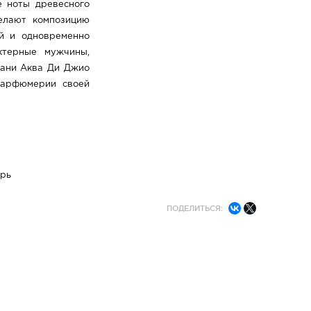
е ноты древесного
делают композицию
й и одновременно
ктерные мужчины,
мани Аква Ди Джио
парфюмерии своей
арь
ПОДЕЛИТЬСЯ: