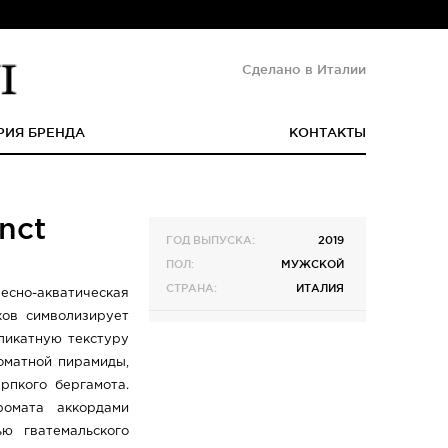
Сделано в Италии
РИЯ БРЕНДА
КОНТАКТЫ
nct
ГОД ВЫПУСКА:
2019
ПОЛ:
МУЖСКОЙ
СТРАНА:
ИТАЛИЯ
но-акватическая
ов символизирует
ликатную текстуру
оматной пирамиды,
рпкого бергамота.
ромата аккордами
ью гватемальского