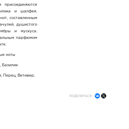
м присоединяются
зилика и шалфея.
нот, составленным
ачулей, душистого
амбры и мускуса.
деальным парфюмом
ате.
ные ноты
, Базилик
, Перец, Ветивер,
ПОДЕЛИТЬСЯ: