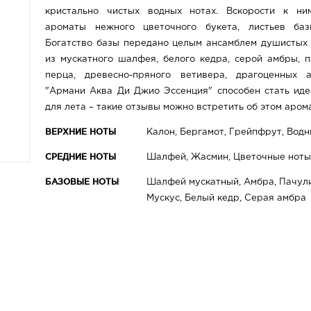
кристально чистых водных нотах. Вскорости к ни
ароматы нежного цветочного букета, листьев ба
Богатство базы передано целым ансамблем душистых 
из мускатного шалфея, белого кедра, серой амбры, п
перца, древесно-пряного ветивера, драгоценных 
"Армани Аква Ди Джио Эссенция" способен стать и
для лета – такие отзывы можно встретить об этом аром
ВЕРХНИЕ НОТЫ
Калон, Бергамот, Грейпфрут, Вод
СРЕДНИЕ НОТЫ
Шалфей, Жасмин, Цветочные ноты
БАЗОВЫЕ НОТЫ
Шалфей мускатный, Амбра, Пачули
Мускус, Белый кедр, Серая амбра