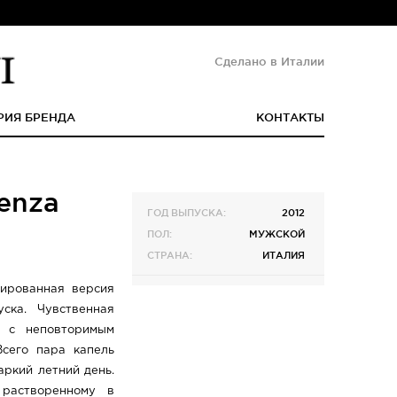
Сделано в Италии
РИЯ БРЕНДА
КОНТАКТЫ
senza
ГОД ВЫПУСКА:
2012
ПОЛ:
МУЖСКОЙ
СТРАНА:
ИТАЛИЯ
рированная версия
уска. Чувственная
и с неповторимым
Всего пара капель
ркий летний день.
 растворенному в