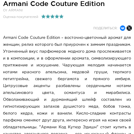
Armani Code Couture Edition
От ARMANI
Оценка покупателей
ПОДЕЛИТЬСЯ:
Armani Code Couture Edition – восточно-цветочный аромат для
женщин, релиз которого был приурочен к зимним праздникам.
Утонченный вкус парфюмеров модного дома прослеживается
и в композиции, и в оформлении аромата, символизирующего
притяжение и искушение. Чарующая мелодия начинается
нотами красного апельсина, медовой груши, терпкого
петитгрейна, свежего бергамота и пряного имбиря.
Цитрусовые акценты разбавлены сердечными нотами
апельсинового цвета, османтуса и мирабилиса.
Обволакивающий и дурманящий шлейф составлен из
гипнотизирующих запахов душистого меда, бобов тонка,
белого кедра, кожи и ванили. Кисло-сладкие контрасты
парфюма сменяют друг друга, интересно играя на коже своей
обладательницы. "Армани Код Кутюр Эдишн" стоит купить в