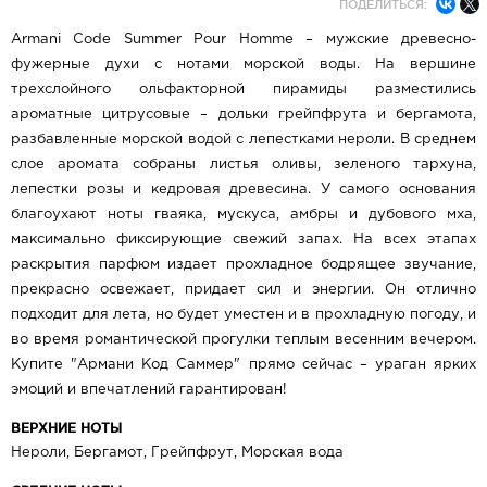
ПОДЕЛИТЬСЯ:
Armani Code Summer Pour Homme – мужские древесно-
фужерные духи с нотами морской воды. На вершине
трехслойного ольфакторной пирамиды разместились
ароматные цитрусовые – дольки грейпфрута и бергамота,
разбавленные морской водой с лепестками нероли. В среднем
слое аромата собраны листья оливы, зеленого тархуна,
лепестки розы и кедровая древесина. У самого основания
благоухают ноты гваяка, мускуса, амбры и дубового мха,
максимально фиксирующие свежий запах. На всех этапах
раскрытия парфюм издает прохладное бодрящее звучание,
прекрасно освежает, придает сил и энергии. Он отлично
подходит для лета, но будет уместен и в прохладную погоду, и
во время романтической прогулки теплым весенним вечером.
Купите "Армани Код Саммер" прямо сейчас – ураган ярких
эмоций и впечатлений гарантирован!
ВЕРХНИЕ НОТЫ
​Нероли, Бергамот, Грейпфрут, Морская вода