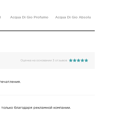
d
Acqua Di Gio Profumo
Acqua Di Gio Absolu
Оценка на основании 3 отзывов
печатления.
 только благодаря рекламной компании.