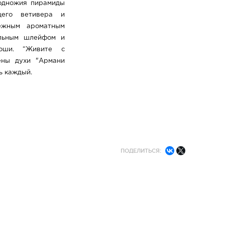
подножия пирамиды
щего ветивера и
ежным ароматным
ельным шлейфом и
оши. “Живите с
ены духи "Армани
ь каждый.
ПОДЕЛИТЬСЯ: