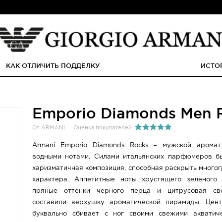
КАК ОТЛИЧИТЬ ПОДДЕЛКУ
ИСТО
Emporio Diamonds Men 
От ARMANI
Оценка покупателей
Armani Emporio Diamonds Rocks – мужской арома
водными нотами. Силами итальянских парфюмеров б
харизматичная композиция, способная раскрыть много
характера. Аппетитные ноты хрустящего зеленого 
пряные оттенки черного перца и цитрусовая св
составили верхушку ароматической пирамиды. Цент
буквально сбивает с ног своими свежими акватиче