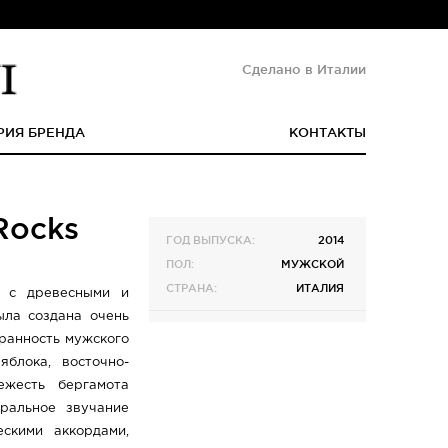
Сделано в Италии
РИЯ БРЕНДА
КОНТАКТЫ
Rocks
ГОД ВЫПУСКА:
2014
ПОЛ:
МУЖСКОЙ
СТРАНА:
ИТАЛИЯ
т с древесными и
ыла создана очень
гранность мужского
яблока, восточно-
ежесть бергамота
ральное звучание
скими аккордами,