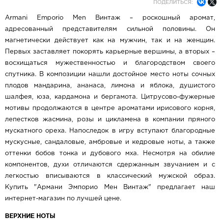
ПОДЕЛИТЬСЯ:
Armani Emporio Men Винтаж – роскошный аромат,
адресованный представителям сильной половины. Он
магнетически действует как на мужчин, так и на женщин.
Первых заставляет покорять карьерные вершины, а вторых –
восхищаться мужественностью и благородством своего
спутника. В композиции нашли достойное место ноты сочных
плодов мандарина, ананаса, лимона и яблока, душистого
шалфея, юза, кардамона и бергамота. Цитрусово-фужерные
мотивы продолжаются в центре ароматами ирисового корня,
лепестков жасмина, розы и цикламена в компании пряного
мускатного ореха. Напоследок в игру вступают благородные
мускусные, сандаловые, амбровые и кедровые ноты, а также
оттенки бобов тонка и дубового мха. Несмотря на обилие
компонентов, духи отличаются сдержанным звучанием и с
легкостью вписываются в классический мужской образ.
Купить "Армани Эмпорио Мен Винтаж" предлагает наш
интернет-магазин по лучшей цене.
ВЕРХНИЕ НОТЫ