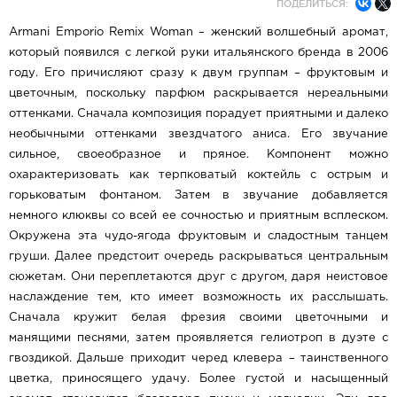
ПОДЕЛИТЬСЯ:
Armani Emporio Remix Woman – женский волшебный аромат,
который появился с легкой руки итальянского бренда в 2006
году. Его причисляют сразу к двум группам – фруктовым и
цветочным, поскольку парфюм раскрывается нереальными
оттенками. Сначала композиция порадует приятными и далеко
необычными оттенками звездчатого аниса. Его звучание
сильное, своеобразное и пряное. Компонент можно
охарактеризовать как терпковатый коктейль с острым и
горьковатым фонтаном. Затем в звучание добавляется
немного клюквы со всей ее сочностью и приятным всплеском.
Окружена эта чудо-ягода фруктовым и сладостным танцем
груши. Далее предстоит очередь раскрываться центральным
сюжетам. Они переплетаются друг с другом, даря неистовое
наслаждение тем, кто имеет возможность их расслышать.
Сначала кружит белая фрезия своими цветочными и
манящими песнями, затем проявляется гелиотроп в дуэте с
гвоздикой. Дальше приходит черед клевера – таинственного
цветка, приносящего удачу. Более густой и насыщенный