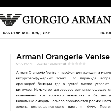
КАК ОТЛИЧИТЬ ПОДДЕЛКУ
ИСТО
Armani Orangerie Venise
От ARMANI
Оценка покупателей
Armani Orangerie Venise – парфюм для женщин и мужч
цитрусово-фужерных тонах. Его пирамида вобр
оранжерей Венеции, где в густой листве утопают
цитрусов. Искристое цитрусовое звучание ощущаетс
появлением нот горького апельсина и бергамот
начальные аккорды несмело пробиваются робкие цветк
зелень южноафриканского растения бучу. Посте