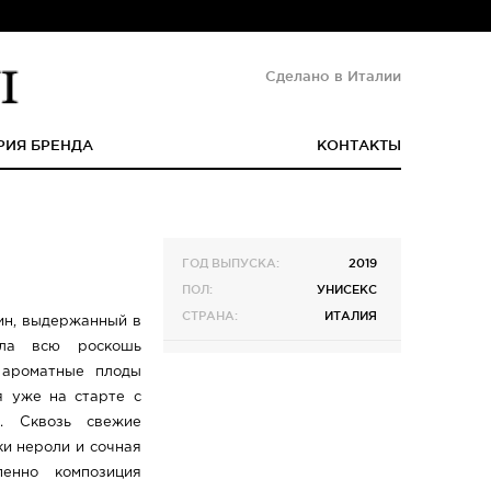
Сделано в Италии
РИЯ БРЕНДА
КОНТАКТЫ
ГОД ВЫПУСКА:
2019
ПОЛ:
УНИСЕКС
СТРАНА:
ИТАЛИЯ
ин, выдержанный в
ала всю роскошь
 ароматные плоды
я уже на старте с
а. Сквозь свежие
и нероли и сочная
пенно композиция