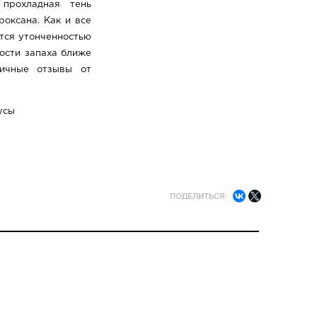
прохладная тень
роксана. Как и все
ется утонченностью
ости запаха ближе
личные отзывы от
усы
ПОДЕЛИТЬСЯ: