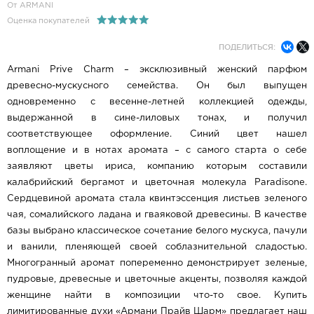
От ARMANI
Оценка покупателей
ПОДЕЛИТЬСЯ:
Armani Prive Charm – эксклюзивный женский парфюм
древесно-мускусного семейства. Он был выпущен
одновременно с весенне-летней коллекцией одежды,
выдержанной в сине-лиловых тонах, и получил
соответствующее оформление. Синий цвет нашел
воплощение и в нотах аромата – с самого старта о себе
заявляют цветы ириса, компанию которым составили
калабрийский бергамот и цветочная молекула Paradisone.
Сердцевиной аромата стала квинтэссенция листьев зеленого
чая, сомалийского ладана и гваяковой древесины. В качестве
базы выбрано классическое сочетание белого мускуса, пачули
и ванили, пленяющей своей соблазнительной сладостью.
Многогранный аромат попеременно демонстрирует зеленые,
пудровые, древесные и цветочные акценты, позволяя каждой
женщине найти в композиции что-то свое. Купить
лимитированные духи «Армани Прайв Шарм» предлагает наш