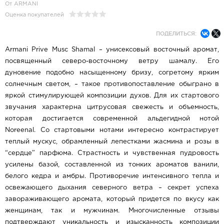
От ARMANI
Оценка покупателей
ПОДЕЛИТЬСЯ:
Armani Prive Musc Shamal – унисексовый восточный аромат,
посвященный северо-восточному ветру шамалу. Его
дуновение подобно насыщенному бризу, согретому ярким
солнечным светом, – такое противопоставление обыграно в
яркой стимулирующей композиции духов. Для их стартового
звучания характерна цитрусовая свежесть и объемность,
которая достигается современной альдегидной нотой
Noreenal. Со стартовыми нотами интересно контрастирует
теплый мускус, обрамленный лепестками жасмина и розы в
“сердце” парфюма. Страстность и чувственная пудровость
усилены базой, составленной из тонких ароматов ванили,
белого кедра и амбры. Противоречие интенсивного тепла и
освежающего дыхания северного ветра – секрет успеха
завораживающего аромата, который придется по вкусу как
женщинам, так и мужчинам. Многочисленные отзывы
подтверждают уникальность и изысканность композиции