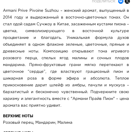
ПОДЕЛИТЬСЯ:
Armani Prive Pivoine Suzhou – женский аромат, выпущенный в
2014 году и выдержанный в восточно-цветочных тонах. Он
стал одой садам Сучжоу в Китае, засаженным кустами пиона –
цветка, символизирующего в восточной культуре
процветание и благодать. Уникальная формула духов
объединяет в одном флаконе зеленые, цветочные, пряные и
древесные ноты. Композицию открывают тона игривого
розового перца, спелых ягод малины и сочных плодов
мандарина. Пряно-фруктовые грани мягко перетекают в
цветочное “сердце”, где властвуют грациозный пион и
шикарная роза в форме эфира и абсолюта. Теплое
прикосновение дарит шлейф из амбры, пачули и мускуса –
бархатистый и бесконечно чувственный. Подчеркните свою
харизму и элегантность вместе с "Армани Прайв Пион" – цена
аромата вас приятно удивит.
ВЕРХНИЕ НОТЫ
Розовый перец, Мандарин, Малина