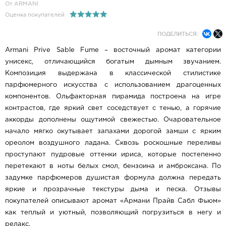
От ARMANI
Оценка покупателей
ПОДЕЛИТЬСЯ:
Armani Prive Sable Fume – восточный аромат категории
унисекс, отличающийся богатым дымным звучанием.
Композиция выдержана в классической стилистике
парфюмерного искусства с использованием драгоценных
компонентов. Ольфакторная пирамида построена на игре
контрастов, где яркий свет соседствует с тенью, а горячие
аккорды дополнены ощутимой свежестью. Очаровательное
начало мягко окутывает запахами дорогой замши с ярким
ореолом воздушного ладана. Сквозь роскошные переливы
проступают пудровые оттенки ириса, которые постепенно
перетекают в ноты белых смол, бензоина и амброксана. По
задумке парфюмеров душистая формула должна передать
яркие и прозрачные текстуры дыма и песка. Отзывы
покупателей описывают аромат «Армани Прайв Сабл Фьюм»
как теплый и уютный, позволяющий погрузиться в негу и
релакс.