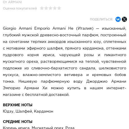
От ARMANI
Оценка покупателей
ПОДЕЛИТЬСЯ:
Giorgio Armani Emporio Armani He (Италия) — изысканный,
глубокий мужской древесно-восточный парфюм, построенный
на сочетании терпких аккордов изысканного юзу, сплетенных
с мотивами эфирного шалфея, пряного кардамона, оттенками
пудрового корня ириса, чарующей розы и пикантного
мускатного ореха, растворяющимися на теплой, чувственной
подложке из сливочно-бархатистого сандала, шелковистого
мускуса, влажно-землистого ветивера и кремовых бобов
тонка. Нишевую парфюмерную воду Джорджио Армани
Эмпорио Армани Хи можно купить в нашем интернет-
магазине с бесплатной доставкой.
ВЕРХНИЕ НОТЫ
Юдзу, Шалфей, Кардамон
СРЕДНИЕ НОТЫ
Корень ириса, Мускатный орех, Роза