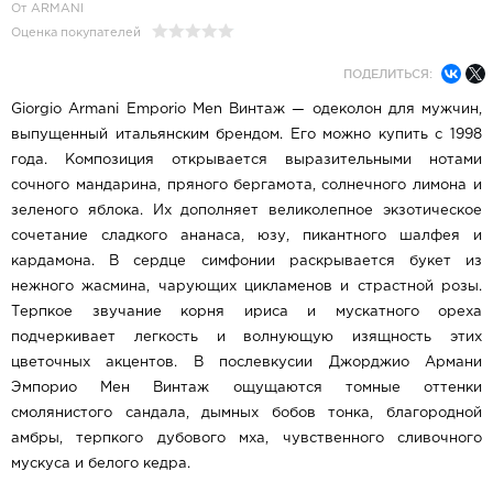
От ARMANI
Оценка покупателей
ПОДЕЛИТЬСЯ:
Giorgio Armani Emporio Men Винтаж — одеколон для мужчин,
выпущенный итальянским брендом. Его можно купить с 1998
года. Композиция открывается выразительными нотами
сочного мандарина, пряного бергамота, солнечного лимона и
зеленого яблока. Их дополняет великолепное экзотическое
сочетание сладкого ананаса, юзу, пикантного шалфея и
кардамона. В сердце симфонии раскрывается букет из
нежного жасмина, чарующих цикламенов и страстной розы.
Терпкое звучание корня ириса и мускатного ореха
подчеркивает легкость и волнующую изящность этих
цветочных акцентов. В послевкусии Джорджио Армани
Эмпорио Мен Винтаж ощущаются томные оттенки
смолянистого сандала, дымных бобов тонка, благородной
амбры, терпкого дубового мха, чувственного сливочного
мускуса и белого кедра.