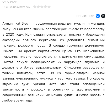
От ARMANI
Оценка покупателей
ПОДЕЛИТЬСЯ:
Armani Ikat Bleu — парфюмерная вода для мужчин и женщин,
выпущенная итальянским парфюмером Жюльетт Карагезоглу
в 2020 году. Композиция открывается яркими и бодрящими
аккордами пряного бергамота. Их дополняет пикантный
привкус розового перца. В сердце гармонии доминирует
изысканный аромат бархатистого ириса. Его шелковистые
переливы плавно переплетаются с дымными нотками ладана.
Листья пачули подчеркивают их чарующее звучание и
делают его более выразительным. Симфония завершается
тонким шлейфом, сотканным из горько-сладкой черной
ванили, чувственного мускуса и терпкого гваяка. По своему
звучанию духи Армани Икат Блю стали воплощением
элегантности и роскоши в сочетании с экзотическими и
современными веяниями. Их можно купить и использовать в
любое время года.