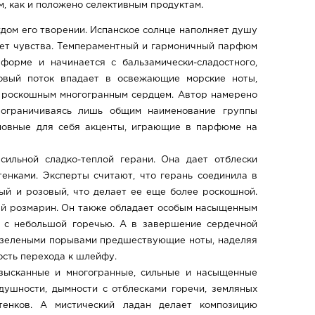
, как и положено селективным продуктам.
дом его творении. Испанское солнце наполняет душу
ает чувства. Темпераментный и гармоничный парфюм
форме и начинается с бальзамически-сладостного,
совый поток впадает в освежающие морские ноты,
 роскошным многогранным сердцем. Автор намерено
 ограничиваясь лишь общим наименование группы
новные для себя акценты, играющие в парфюме на
сильной сладко-теплой герани. Она дает отблески
енками. Эксперты считают, что герань соединила в
ый и розовый, что делает ее еще более роскошной.
ый розмарин. Он также обладает особым насыщенным
и с небольшой горечью. А в завершение сердечной
 зелеными порывами предшествующие ноты, наделяя
ость перехода к шлейфу.
изысканные и многогранные, сильные и насыщенные
душности, дымности с отблесками горечи, земляных
ттенков. А мистический ладан делает композицию