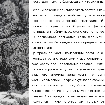
нестандартным, но благородным и изысканным
Особый почерк Морильяса угадывается в каж
теплом, а прохлада альпийских лугов освеж
построен по традиционной пирамидальной 
легкого и терпковатого бергамота. Цитру
манящие в глубину парфюма с его не менее
не раскрывает полностью свою формулу,
ароматов, чтобы каждый сам определил ос
данном этапе.
Центральная часть композиции посвящена 
терпковатости с зелеными и цветочными отт
себе сразу два направления запахов – мятн
Затем в игру нот вступает сахарно-камфорн
акцентом, напоминая запах сосны, пряност
части магический шалфей окутывает своими
их легкостью и текучестью, обеспечивая мягк
В послесловии использованы утонченные, 
пачули. Они придают композиции некой воз
полутонов и смолисто-терпких, теплых о