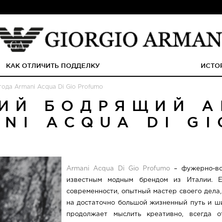
КАК ОТЛИЧИТЬ ПОДДЕЛКУ
ИСТО
ода Armani Acqua Di Gio Profumo
ИЙ БОДРЯЩИЙ А
NI ACQUA DI G
Armani Acqua Di Gio Profumo
– фужерно-во
известным модным брендом из Италии. 
современности, опытный мастер своего дела
на достаточно большой жизненный путь и ши
продолжает мыслить креативно, всегда 