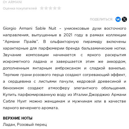
От ARMANI
Оценка покупателей
ПОДЕЛИТЬСЯ:
Giorgio Armani Sable Nuit – унисексовые духи восточного
направления, выпущенные в 2021 году в рамках коллекции
“Армани Прайв”. В ольфакторную пирамиду включены
характерные для парфюмерии бренда бальзамические нотки.
Звучание композиции начинается с яркого раскрытия
искрометного ладана и завершается этим же аккордом,
дополненным янтарным амброксаном и сладкой ванилью.
Терпкие грани розового перца создают согревающий эффект,
а сердцевина с листьями пачули, кедровой древесиной и
бензоином создают атмосферу элегантного обольщения.
Купить парфюмированную воду из Италии Джорджио Армани
Сабле Нуит можно женщинам и мужчинам или в качестве
парного вечернего аромата.
ВЕРХНИЕ НОТЫ
Ладан, Розовый перец