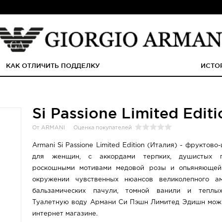
КАК ОТЛИЧИТЬ ПОДДЕЛКУ
ИСТО
Si Passione Limited Edit
От ARMANI
Оценка покупателей
Armani Si Passione Limited Edition (Италия) - фрукто
для женщин, с аккордами терпких, душистых п
роскошными мотивами медовой розы и опьяняющей
окружении чувственных нюансов великолепного амб
бальзамических пачули, томной ванили и теплы
Туалетную воду Армани Си Пэшн Лимитед Эдишн мож
интернет магазине.