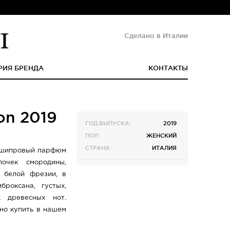
Сделано в Италии
РИЯ БРЕНДА
КОНТАКТЫ
ion 2019
ГОД ВЫПУСКА:
2019
ПОЛ:
ЖЕНСКИЙ
СТРАНА:
ИТАЛИЯ
во-шипровый парфюм
очек смородины,
 белой фрезии, в
роксана, густых,
х древесных нот.
но купить в нашем