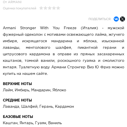
От ARMANI
Оценка покупателей
ПОДЕЛИТЬСЯ:
Armani Stronger With You Freeze (Италия) - мужской
фужерный одеколон с мотивами освежающего лайма, жгучего
имбиря, искрящегося мандарина и яблока, изысканной
лаванды, ментолового шалфея, пикантной герани и
цитрусового кардамона в оправе из пряных засахаренных
каштанов, томной ванили, роскошного гуаяка и смолистого
янтаря. Туалетную воду Армани Стронгер Виз Ю Фриз можно
купить на нашем сайте.
ВЕРХНИЕ НОТЫ
Лайм, Имбирь, Мандарин, Яблоко
СРЕДНИЕ НОТЫ
Лаванда, Шалфей, Герань, Кардамон
БАЗОВЫЕ НОТЫ
Каштан, Янтарь, Гуаяк, Ваниль