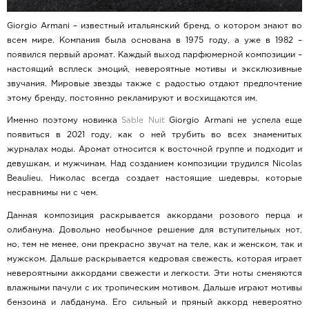
Giorgio Armani – известный итальянский бренд, о котором знают во
всем мире. Компания была основана в 1975 году, а уже в 1982 –
появился первый аромат. Каждый выход парфюмерной композиции –
настоящий всплеск эмоций, невероятные мотивы и эксклюзивные
звучания. Мировые звезды также с радостью отдают предпочтение
этому бренду, постоянно рекламируют и восхищаются им.
Именно поэтому новинка
Sable Nuit
Giorgio Armani не успела еще
появиться в 2021 году, как о ней трубить во всех знаменитых
журналах моды. Аромат относится к восточной группе и подходит и
девушкам, и мужчинам. Над созданием композиции трудился Nicolas
Beaulieu. Николас всегда создает настоящие шедевры, которые
несравнимы ни с чем.
Данная композиция раскрывается аккордами розового перца и
олибанума. Довольно необычное решение для вступительных нот,
но, тем не менее, они прекрасно звучат на теле, как и женском, так и
мужском. Дальше раскрывается кедровая свежесть, которая играет
невероятными аккордами свежести и легкости. Эти ноты сменяются
влажными пачули с их тропическим мотивом. Дальше играют мотивы
бензоина и лабданума. Его сильный и пряный аккорд невероятно