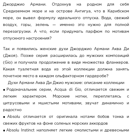
Джорджио Армани. Отдохнув на родном для себя
Средиземном море и на острове Антигуа, что в Карибском
море, он вывел формулу идеального отпуска. Вода, свежий
воздух, горы, зелень — именно это нужно для полной
перезагрузки. А что, если придумать парфюм по мотивам
отпускного настроения?
Так и появились женские духи Джорджио Армани Аква Ди
(Джоя). Позже серия расширилась до мужских композиций
(Gio) и получила продолжение в виде множества фланкеров.
Какая туалетная вода из этой коллекции должна занять
почетное место в каждом ольфакторном гардеробе?
Духи Армани Аква Ди Джио мужские: описание коллекции
●Родоначальник серии, Acqua di Gio, отличается свежим и
легким характером. Морские нотки, переплетаясь с
цитрусовыми и мшистыми мотивами, звучат динамично и
радостно
●Absolu отличается от оригинала нотами бобов тонка и
свежих фруктов на фоне соленых морских аккордов
●Absolu Instinct наполняет легкие смолистыми и древесными