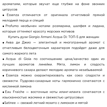
ароматами, которые звучат еще глубже на фоне звонких
цитрусов
●Essenza отличается от оригинала отчетливой пряной
мелодией перца и специй
●Profumo необычен нотами розмарина, шалфея и ладана,
которые оттеняют красоту морских мотивов
Купить духи Giorgio Armani Acqua Di: ТОП-5 для женщин
●Аква ди Джио — элегантный и многогранный аромат с
отчетливым белоцветочным характером подойдет даже для
самого жаркого лета
●Acqua di Gioia по соотношению цена/качество один из
лучших ароматов линейки. Мята, лимон и сладость
коричневого сахара делают мелодию аромата незабываемой
●Essenza можно охарактеризовать как союз сладости и
свежести. Пудрово-сахарные ноты гармонично сочетаются с
кислинкой лимона
●Eau Fraiche — восточные ноты иланг-иланга сочетаются с
изысканностью жасмина и свежестью цитрусовых
●Satinee — свежий летний мохито с лимоном и мятой