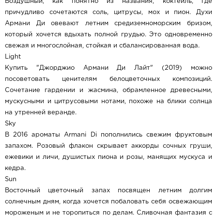
Воздушный, как понятно из названия, коктейль, где
причудливо сочетаются соль, цитрусы, мох и пион. Духи
Армани Ди овевают летним средиземноморским бризом,
который хочется вдыхать полной грудью. Это одновременно
свежая и многослойная, стойкая и сбалансированная вода.
Light
Купить "Джорджио Армани Ди Лайт" (2019) можно
посоветовать ценителям белоцветочных композиций.
Сочетание гардении и жасмина, обрамленное древесными,
мускусными и цитрусовыми нотами, похоже на блики солнца
на утренней веранде.
Sky
В 2016 ароматы Armani Di пополнились свежим фруктовым
запахом. Розовый флакон скрывает аккорды сочных груши,
ежевики и личи, душистых пиона и розы, манящих мускуса и
кедра.
Sun
Восточный цветочный запах посвящен летним долгим
солнечным дням, когда хочется побаловать себя освежающим
мороженым и не торопиться по делам. Сливочная фантазия с